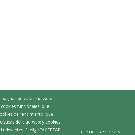
 páginas de este sitio web:
; cookies funcionales, que
Noticias
 cookies de rendimiento, que
Eventos
ísticas del sitio web; y cookies
Corporación Municipal
d relevantes. Si elige "ACEPTAR
Teléfonos de interés
CONFIGURAR COOKIES